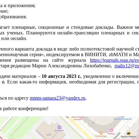
а и приложения;
ние;
образования.
агает пленарные, секционные и стендовые доклады. Важное м
ых ученых. Планируются онлайн-трансляции пленарных и сек
 или онлайн.
ного варианта доклада в виде либо полнотекстовой научной стат
твеннонаучная серия», индексируемом в ВИНИТИ, zbMATH и Ma
ления размещены на сайте журнала
https://journals.ssau.ru/es
кретаря редакции Марии Александровны Лихобабенко,
malix12@ma
одачи материалов –
10 августа 2023 г.
, уведомление о включени
 г.
Если какая-то информация, необходимая для регистрации, п
ься по адресу
mmm-samara23@yandex.ru
.
в работе конференции!