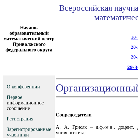
Всероссийская научн
математиче
Научно-
образовательный
10-
математический центр
Приволжского
28-
федерального округа
20-
29-3
Организационный
О конференции
Первое
информационное
сообщение
Сопредседатели
Регистрация
А. А. Грисяк – д.ф.-м.н., доцент,
Зарегистрированные
университета;
участники